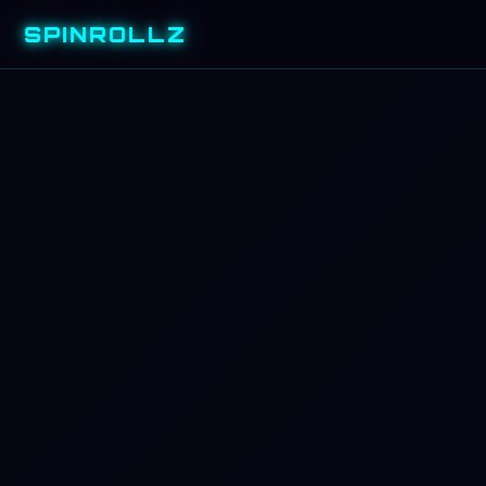
SPINROLLZ